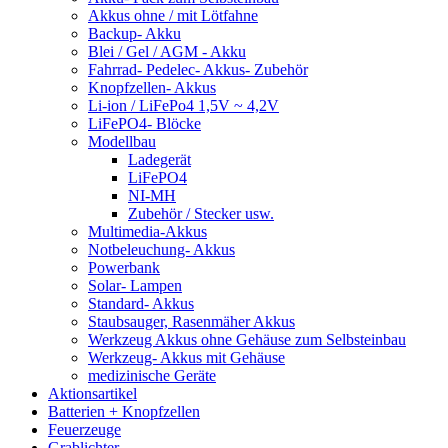
Akkus ohne / mit Lötfahne
Backup- Akku
Blei / Gel / AGM - Akku
Fahrrad- Pedelec- Akkus- Zubehör
Knopfzellen- Akkus
Li-ion / LiFePo4 1,5V ~ 4,2V
LiFePO4- Blöcke
Modellbau
Ladegerät
LiFePO4
NI-MH
Zubehör / Stecker usw.
Multimedia-Akkus
Notbeleuchung- Akkus
Powerbank
Solar- Lampen
Standard- Akkus
Staubsauger, Rasenmäher Akkus
Werkzeug Akkus ohne Gehäuse zum Selbsteinbau
Werkzeug- Akkus mit Gehäuse
medizinische Geräte
Aktionsartikel
Batterien + Knopfzellen
Feuerzeuge
Grablichter