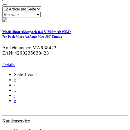
Modellbau Akkupack 8.4 V 700mAh NiMh
7er Pack Micro AAA mit Mini-JST Tamiya
Artikelnummer:
MA638423
EAN:
4260235638423
Details
Seite 1 von 1
«
‹
1
›
»
Kundenservice