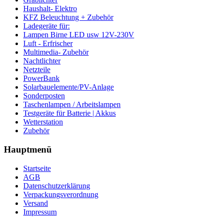
Haushalt- Elektro
KFZ Beleuchtung + Zubehör
Ladegeräte für:
Lampen Birne LED usw 12V-230V
Luft - Erfrischer
Multimedia- Zubehör
Nachtlichter
Netzteile
PowerBank
Solarbauelemente/PV-Anlage
Sonderposten
Taschenlampen / Arbeitslampen
Testgeräte für Batterie | Akkus
Wetterstation
Zubehör
Hauptmenü
Startseite
AGB
Datenschutzerklärung
Verpackungsverordnung
Versand
Impressum