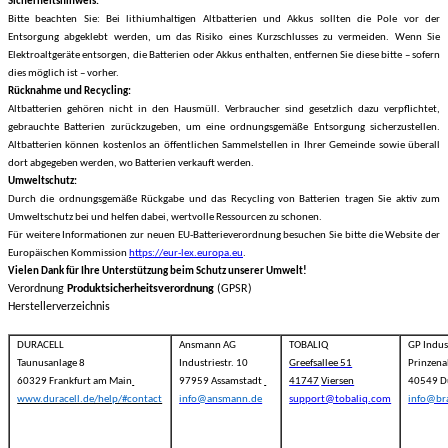
Sicherheitshinweis:
Bitte beachten Sie: Bei lithiumhaltigen Altbatterien und Akkus sollten die Pole vor der
Entsorgung abgeklebt werden, um das Risiko eines Kurzschlusses zu vermeiden. Wenn Sie
Elektroaltgeräte entsorgen, die Batterien oder Akkus enthalten, entfernen Sie diese bitte – sofern
dies möglich ist – vorher.
Rücknahme und Recycling:
Altbatterien gehören nicht in den Hausmüll. Verbraucher sind gesetzlich dazu verpflichtet,
gebrauchte Batterien zurückzugeben, um eine ordnungsgemäße Entsorgung sicherzustellen.
Altbatterien können kostenlos an öffentlichen Sammelstellen in Ihrer Gemeinde sowie überall
dort abgegeben werden, wo Batterien verkauft werden.
Umweltschutz:
Durch die ordnungsgemäße Rückgabe und das Recycling von Batterien tragen Sie aktiv zum
Umweltschutz bei und helfen dabei, wertvolle Ressourcen zu schonen.
Für weitere Informationen zur neuen EU-Batterieverordnung besuchen Sie bitte die Website der
Europäischen Kommission
https://eur-lex.europa.eu
.
Vielen Dank für Ihre Unterstützung beim Schutz unserer Umwelt!
Verordnung
Produktsicherheitsverordnung
(GPSR)
Herstellerverzeichnis
DURACELL
Ansmann AG
TOBALIQ
GP Indus
Taunusanlage 8
Industriestr. 10
Greefsallee 51
Prinzena
60329 Frankfurt am Main
97959 Assamstadt
41747
Viersen
40549 D
www.duracell.de/help/#contact
info@ansmann.de
support@tobaliq.com
info@br