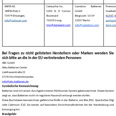
VARTA AG
Caterpillar Inc.
Camelion Batterien
Premiu
VARTA-Platz 1
5205 N. O' Connor
GmbH
Greefsal
73479 Ellwangen
Boulevard
Bergiusstr. 53-59
41747
V
info@varta-ag.com
75039 Irving
12057 Berlin
suppor
lmp@dangaard.com
info@camelion.com
shop.co
Bei Fragen zu nicht gelisteten Herstellern oder Marken wenden Sie
sich bitte an die In der EU vertretenden Personen
:
ABC GmbH
Akku Batterien Center
Liebfrauenstraße 22
67292 Kirchheimbolanden
info@abc-batterien.de
Symbolische Kennzeichnung:
Batterien sind mit einem durchgestrichenen Mülltonnen-Symbol gekennzeichnet. Dieses Symbol
zeigt an, dass Batterien nicht im regulären Hausmüll entsorgt werden dürfen.
Diese Buchstaben kennzeichnen gefährliche Stoffe in der Batterie, wie Blei (Pb), Quecksilber (Hg)
oder Cadmium (Cd). Sie weisen auf besondere Vorsichtsmaßnahmen bei der Handhabung und
Entsorgung hin.
Brandgefahr