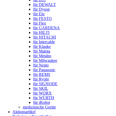
für DEWALT
für Dyson
für Elu
für FESTO
für Flex
für GARDENA
für HILTI
für HITACHI
für Intercable
für Klauke
für Makita
für Metabo
für Milwaukee
für Neato
für Panasonic
für REMS
für Ryobi
für SIGNODE
für SKIL
für WORX
für WÜRTH
für iRobot
medizinische Geräte
Aktionsartikel