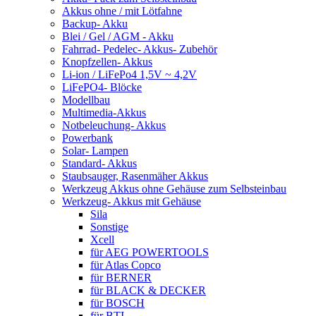
Akkus ohne / mit Lötfahne
Backup- Akku
Blei / Gel / AGM - Akku
Fahrrad- Pedelec- Akkus- Zubehör
Knopfzellen- Akkus
Li-ion / LiFePo4 1,5V ~ 4,2V
LiFePO4- Blöcke
Modellbau
Multimedia-Akkus
Notbeleuchung- Akkus
Powerbank
Solar- Lampen
Standard- Akkus
Staubsauger, Rasenmäher Akkus
Werkzeug Akkus ohne Gehäuse zum Selbsteinbau
Werkzeug- Akkus mit Gehäuse
Sila
Sonstige
Xcell
für AEG POWERTOOLS
für Atlas Copco
für BERNER
für BLACK & DECKER
für BOSCH
für BTI