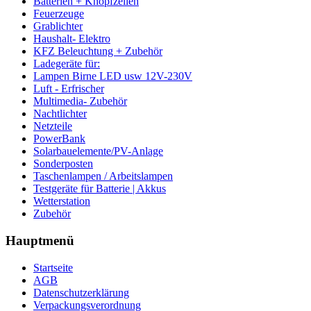
Batterien + Knopfzellen
Feuerzeuge
Grablichter
Haushalt- Elektro
KFZ Beleuchtung + Zubehör
Ladegeräte für:
Lampen Birne LED usw 12V-230V
Luft - Erfrischer
Multimedia- Zubehör
Nachtlichter
Netzteile
PowerBank
Solarbauelemente/PV-Anlage
Sonderposten
Taschenlampen / Arbeitslampen
Testgeräte für Batterie | Akkus
Wetterstation
Zubehör
Hauptmenü
Startseite
AGB
Datenschutzerklärung
Verpackungsverordnung