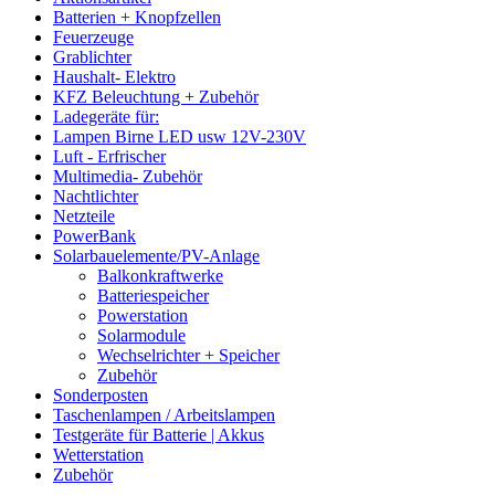
Batterien + Knopfzellen
Feuerzeuge
Grablichter
Haushalt- Elektro
KFZ Beleuchtung + Zubehör
Ladegeräte für:
Lampen Birne LED usw 12V-230V
Luft - Erfrischer
Multimedia- Zubehör
Nachtlichter
Netzteile
PowerBank
Solarbauelemente/PV-Anlage
Balkonkraftwerke
Batteriespeicher
Powerstation
Solarmodule
Wechselrichter + Speicher
Zubehör
Sonderposten
Taschenlampen / Arbeitslampen
Testgeräte für Batterie | Akkus
Wetterstation
Zubehör